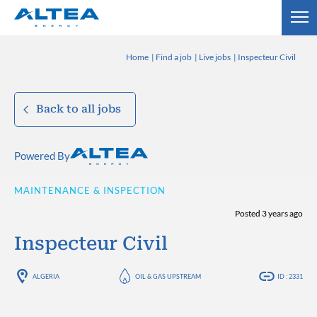
Home
Find a job
Live jobs
Inspecteur Civil
Back to all jobs
Powered By
MAINTENANCE & INSPECTION
Posted 3 years ago
Inspecteur Civil
ALGERIA
OIL & GAS UPSTREAM
ID : 2331