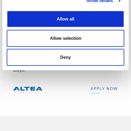
Show details
Allow all
MAINTENANCE & INSPECTION
Posted 24 days ago
Expert in Voith gear
Allow selection
OIL & GAS
LIBYA
ID : 10496
UPSTREAM
Deny
We are looking for an Expert in Voith gear to join
our consultant team for an Oil and Gas project in
Libya.
APPLY NOW