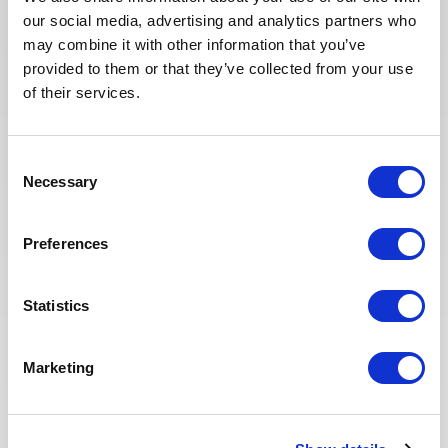
our social media, advertising and analytics partners who
may combine it with other information that you’ve
You may also like these jobs
provided to them or that they’ve collected from your use
of their services.
Consent
MAINTENANCE & INSPECTION
Posted 15 days ago
Necessary
Selection
Senior Inspection Method
Engineer
Preferences
OIL & GAS
ITALY
ID : 10526
UPSTREAM
Statistics
We are looking for a Senior Inspection Method
Engineer to join our consultant team for an Oil and
Marketing
Gas project in Italy.
APPLY NOW