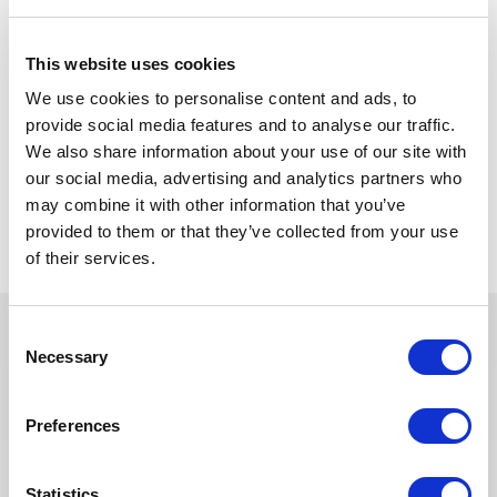
§ Bonne gestion du temps, et capacité à identifier les
travaux de priorités.
This website uses cookies
§ Bonne maitrise du français et de l’anglais à l’oral et a l’écrit.
We use cookies to personalise content and ads, to
provide social media features and to analyse our traffic.
§ Bonne maitrise du pack Office.
We also share information about your use of our site with
our social media, advertising and analytics partners who
Back to all jobs
may combine it with other information that you’ve
provided to them or that they’ve collected from your use
of their services.
Consent
Necessary
Selection
You may also like these jobs
Preferences
Statistics