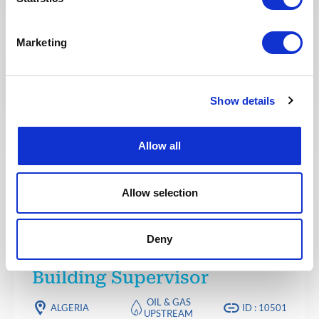
CONSTRUCTION & COMMISSIONING
Posted 9 days ago
Mechanical Commissioning
Marketing
Supervisor
UNITED ARAB
OIL & GAS
ID : 10536
EMIRATES
MIDSTREAM
Show details
Team Energy are looking for a – Mechanical
Commissioning Supervisor – Onshore Operations
(Staff) for a staff role in the UAE
Allow all
APPLY NOW
Allow selection
Deny
CONSTRUCTION & COMMISSIONING
Posted 22 days ago
Building Supervisor
OIL & GAS
ALGERIA
ID : 10501
UPSTREAM