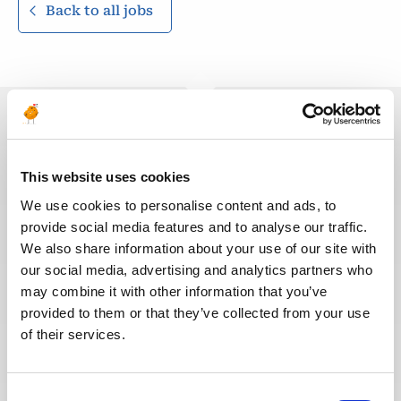
Back to all jobs
You may also like these jobs
This website uses cookies
We use cookies to personalise content and ads, to
provide social media features and to analyse our traffic.
We also share information about your use of our site with
CONSTRUCTION & COMMISSIONING
Posted 12 days ago
our social media, advertising and analytics partners who
Mechanical Commissioning
may combine it with other information that you’ve
provided to them or that they’ve collected from your use
Supervisor
of their services.
UNITED ARAB
OIL & GAS
ID : 10536
EMIRATES
MIDSTREAM
Consent
Team Energy are looking for a – Mechanical