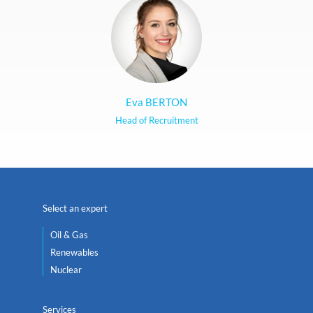
Eva BERTON
Head of Recruitment
Select an expert
Oil & Gas
Renewables
Nuclear
Services