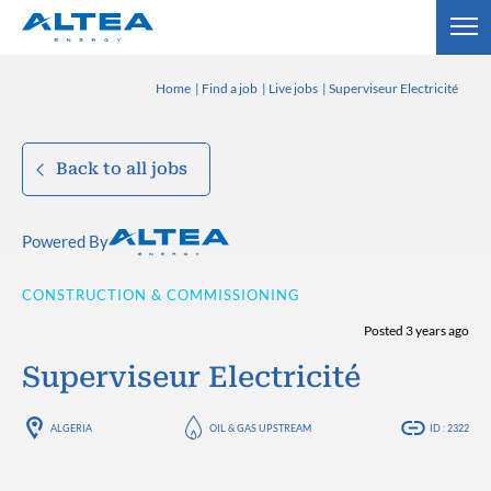
Home
Find a job
Live jobs
Superviseur Electricité
Back to all jobs
Powered By
CONSTRUCTION & COMMISSIONING
Posted 3 years ago
Superviseur Electricité
ALGERIA
OIL & GAS UPSTREAM
ID : 2322