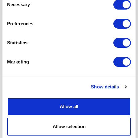
Necessary
Commissioning Supervisor – Onshore Operations
Selection
(Staff) for a staff role in the UAE
Preferences
APPLY NOW
Statistics
CONSTRUCTION & COMMISSIONING
Posted 25 days ago
Marketing
Building Supervisor
OIL & GAS
ALGERIA
ID : 10501
UPSTREAM
Show details
We are looking for a Building Supervisor to join our
consultant team for an Oil and Gas project in
Allow all
Algeria.
Allow selection
APPLY NOW