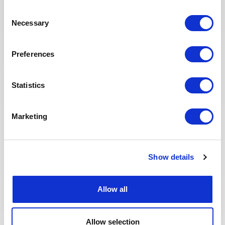
(Staff) for a staff role in the UAE
Consent
Necessary
Selection
APPLY NOW
Preferences
Statistics
Posted 23 days ago
Marketing
CONSTRUCTION & COMMISSIONING
Building Supervisor
Show details
ALGERIA
OIL & GAS UPSTREAM
ID : 10501
We are looking for a Building Supervisor to join our
Allow all
consultant team for an Oil and Gas project in Algeria.
Allow selection