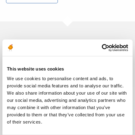
You may also like these jobs
This website uses cookies
Posted 10 days ago
We use cookies to personalise content and ads, to
CONSTRUCTION & COMMISSIONING
provide social media features and to analyse our traffic.
Mechanical Commissioning
We also share information about your use of our site with
Supervisor
our social media, advertising and analytics partners who
may combine it with other information that you’ve
UNITED ARAB
OIL & GAS
provided to them or that they’ve collected from your use
ID : 10536
EMIRATES
MIDSTREAM
of their services.
Team Energy are looking for a – Mechanical
Commissioning Supervisor – Onshore Operations