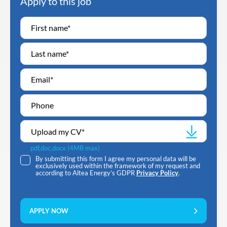
Apply to this job
Upload my CV
*
pdf,doc,docx (4MB max)
By submitting this form I agree my personal data will be
exclusively used within the framework of my request and
according to Altea Energy’s GDPR
Privacy Policy
.
APPLY NOW