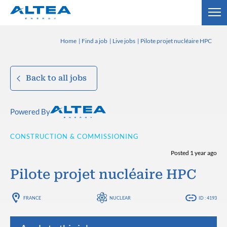
Home
Find a job
Live jobs
Pilote projet nucléaire HPC
Back to all jobs
Powered By
CONSTRUCTION & COMMISSIONING
Posted 1 year ago
Pilote projet nucléaire HPC
FRANCE
NUCLEAR
ID : 4193