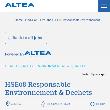
Home
Find a job
Live jobs
HSE08 Responsable Environnement & Dechets
Back to all jobs
Powered By
HEALTH, SAFETY, ENVIRONMENTAL & QUALITY
Posted 3 years ago
HSE08 Responsable
Environnement & Dechets
ALGERIA
OIL & GAS UPSTREAM
ID : 2306