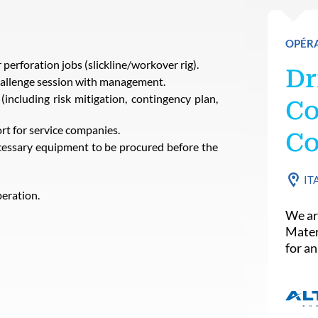
OPÉR
 perforation jobs (slickline/workover rig).
Dr
hallenge session with management.
ncluding risk mitigation, contingency plan,
Co
rt for service companies.
Co
essary equipment to be procured before the
IT
peration.
We ar
Mater
for an