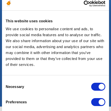
rencontre entre les acteurs
menant ces projets de production
d’énergie et les hommes et les
femmes ayant les compétences
This website uses cookies
techniques adaptées pour
We use cookies to personalise content and ads, to
accélérer la transformation.
provide social media features and to analyse our traffic.
We also share information about your use of our site with
our social media, advertising and analytics partners who
may combine it with other information that you’ve
provided to them or that they’ve collected from your use
of their services.
Consent
Nicolas KOTLIAR
Necessary
Selection
Fondateur & Directeur Général
Preferences