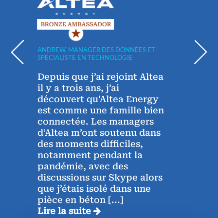
ANDREW, MANAGER DES DONNÉES ET
ABDER
SPÉCIALISTE EN TECHNOLOGIE
FORAG
Depuis que j’ai rejoint Altea
Je t
e
il y a trois ans, j’ai
sinc
découvert qu’Altea Energy
grat
est comme une famille bien
l’ent
e
connectée. Les managers
d’Altea m’ont soutenu dans
L’en
eu
des moments difficiles,
stim
la
notamment pendant la
comb
y
pandémie, avec des
exige
discussions sur Skype alors
rend
que j’étais isolé dans une
véri
pièce en béton
[...]
enri
Lire la suite