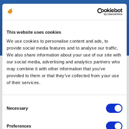
J’ai 
Lire 
#CONSULTANT
#CO
This website uses cookies
We use cookies to personalise content and ads, to
provide social media features and to analyse our traffic.
We also share information about your use of our site with
our social media, advertising and analytics partners who
may combine it with other information that you’ve
Altea Energy en chiffres
provided to them or that they’ve collected from your use
of their services.
300
+
Consent
Necessary
Selection
projets d'énergie
Preferences