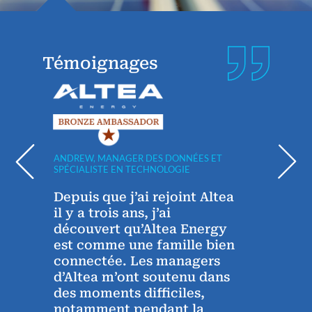
Témoignages
ANDREW, MANAGER DES DONNÉES ET
ABDER
SPÉCIALISTE EN TECHNOLOGIE
FORAG
Depuis que j’ai rejoint Altea
Je t
e
il y a trois ans, j’ai
sinc
découvert qu’Altea Energy
grat
est comme une famille bien
l’ent
e
connectée. Les managers
d’Altea m’ont soutenu dans
L’en
eu
des moments difficiles,
stim
la
notamment pendant la
comb