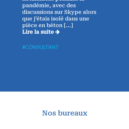
y
pandémie, avec des
exige
discussions sur Skype alors
rend
que j’étais isolé dans une
véri
pièce en béton
[...]
enri
Lire la suite
J’ai 
Lire 
#CONSULTANT
#CO
Nos bureaux