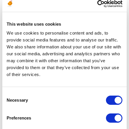
ALGÉRIE
Alger
This website uses cookies
02 allée des palmiers
Djenane
We use cookies to personalise content and ads, to
El Malik Hydra
16000 Alger
provide social media features and to analyse our traffic.
Hassi Messaoud
We also share information about your use of our site with
EuroJapan Residence
our social media, advertising and analytics partners who
RN N° 03
30500 Hassi Messaoud
may combine it with other information that you’ve
Ouargla
provided to them or that they’ve collected from your use
of their services.
ÉMIRATS ARABES UNIS
Consent
Dubai
Necessary
P.O. Box 122566
Selection
Dubai
Preferences
MOZAMBIQUE