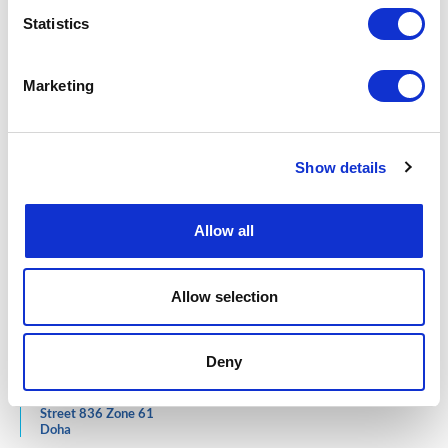
Maputo
Statistics
1821, av. 25 de Setembro
Bairro Central
Cabo Delgado
Marketing
Av./Rua 16 De Junho
Bairro Cimento
Pemba
Inhambane
Show details
Rua da Cidade, Avenida FPLM
Bairro Chalambe 2
Manica
Allow all
Rua do Barue
No 314/R, Bairro 2
Chimoio
Allow selection
QATAR
Deny
West Bay
Al Jazeera Tower Building 186
Street 836 Zone 61
Doha