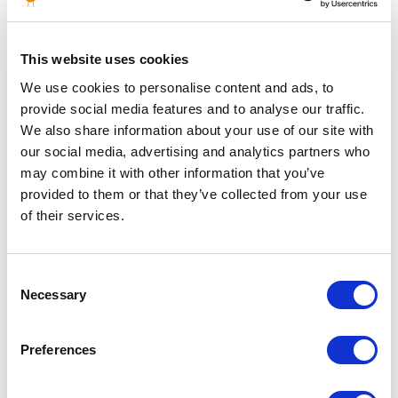
ALGÉRIE
This website uses cookies
Alger
02 allée des palmiers
We use cookies to personalise content and ads, to
Djenane
El Malik Hydra
provide social media features and to analyse our traffic.
16000 Alger
We also share information about your use of our site with
Hassi Messaoud
our social media, advertising and analytics partners who
EuroJapan Residence
may combine it with other information that you’ve
RN N° 03
30500 Hassi Messaoud
provided to them or that they’ve collected from your use
Ouargla
of their services.
ÉMIRATS ARABES UNIS
Consent
Necessary
Dubai
Selection
P.O. Box 122566
Dubai
Preferences
MOZAMBIQUE