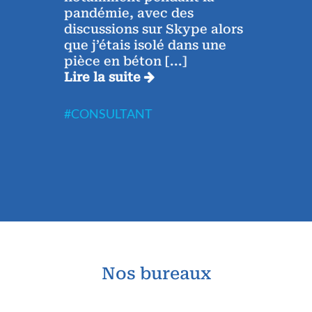
y
pandémie, avec des
exige
discussions sur Skype alors
rend
que j’étais isolé dans une
véri
pièce en béton
[...]
enri
Lire la suite
J’ai 
Lire 
#CONSULTANT
#CO
Nos bureaux