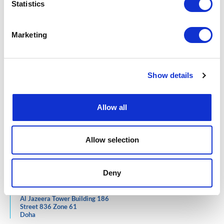
Statistics
Maputo
1821, av. 25 de Setembro
Bairro Central
Marketing
Cabo Delgado
Av./Rua 16 De Junho
Bairro Cimento
Pemba
Show details
Inhambane
Rua da Cidade, Avenida FPLM
Bairro Chalambe 2
Allow all
Manica
Rua do Barue
No 314/R, Bairro 2
Chimoio
Allow selection
Deny
QATAR
West Bay
Al Jazeera Tower Building 186
Street 836 Zone 61
Doha