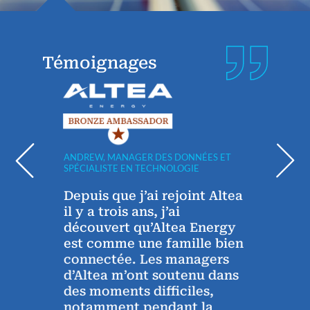
Témoignages
ANDREW, MANAGER DES DONNÉES ET
ABDER
SPÉCIALISTE EN TECHNOLOGIE
FORAG
Depuis que j’ai rejoint Altea
Je t
e
il y a trois ans, j’ai
sinc
découvert qu’Altea Energy
grat
est comme une famille bien
l’ent
e
connectée. Les managers
d’Altea m’ont soutenu dans
L’en
eu
des moments difficiles,
stim
la
notamment pendant la
comb