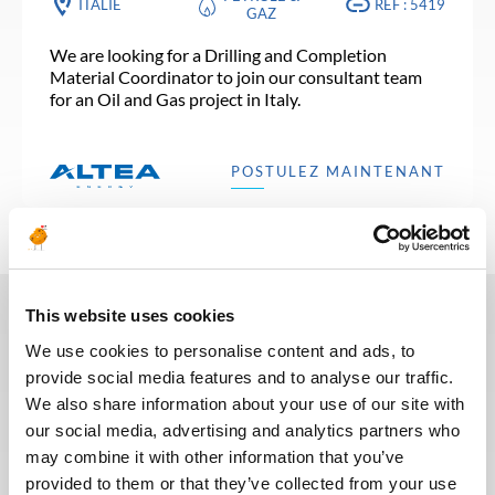
ITALIE
RÉF : 5419
GAZ
We are looking for a Drilling and Completion
Material Coordinator to join our consultant team
for an Oil and Gas project in Italy.
POSTULEZ MAINTENANT
This website uses cookies
We use cookies to personalise content and ads, to
Ces dernières années, nous avons
investi dans la digitalisation de
provide social media features and to analyse our traffic.
notre processus de recrutement
We also share information about your use of our site with
afin que nos recruteurs puissent
our social media, advertising and analytics partners who
dédier plus de temps aux
may combine it with other information that you’ve
échanges qualitatifs avec les
provided to them or that they’ve collected from your use