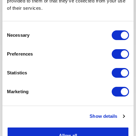
provided to them or that they’ve collected from your use
échanges qualitatifs avec les
of their services.
candidats sélectionnés. Nous
avons également repensé notre
page Offres de mission sur le site
Consent
web pour faciliter la recherche de
Necessary
Selection
missions et les candidatures.
Toute l'équipe Recrutement a à
cœur d’offrir la meilleure
Preferences
expérience possible à nos
candidats.
Statistics
Marketing
Show details
Eva BERTON
Allow all