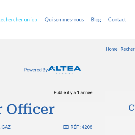
echercher un job
Qui sommes-nous
Blog
Contact
Home
Recher
Powered By
Publié il y a 1 année
 Officer
C
& GAZ
RÉF : 4208