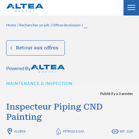
Home
Rechercher un job
Offres de mission
Retour aux offres
Powered By
MAINTENANCE & INSPECTION
Publié il y a 3 années
Inspecteur Piping CND
Painting
ALGÉRIE
PÉTROLE & GAZ
RÉF : 2329