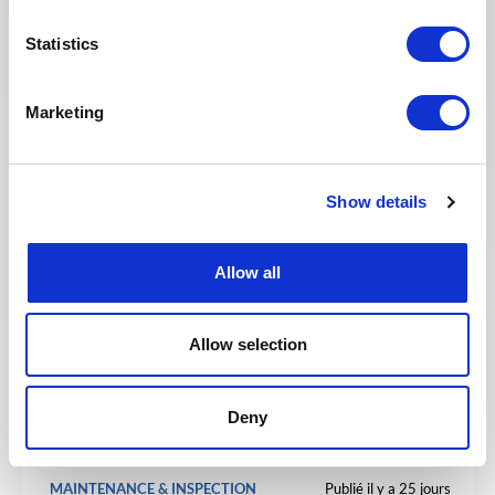
Statistics
MAINTENANCE & INSPECTION
Publié il y a 16 jours
Marketing
Senior Inspection Method
Engineer
Show details
PÉTROLE &
ITALIE
RÉF : 10526
GAZ
Allow all
We are looking for a Senior Inspection Method
Engineer to join our consultant team for an Oil and
Gas project in Italy.
Allow selection
POSTULEZ MAINTENANT
Deny
MAINTENANCE & INSPECTION
Publié il y a 25 jours