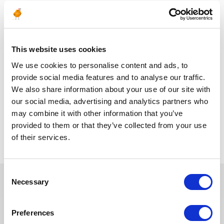
§ Qualification en soudage suivant EN 287-1, EN 15614,
ASME IX.
§ Connaissances approfondies des codes et standards
(ASME, API).
This website uses cookies
We use cookies to personalise content and ads, to
§ Excellentes compétences interpersonnelles dans un
environnement international et multiculturel.
provide social media features and to analyse our traffic.
§ Maîtrise du Français et de l’Anglais écrit comme oral.
We also share information about your use of our site with
our social media, advertising and analytics partners who
may combine it with other information that you’ve
Retour aux offres
provided to them or that they’ve collected from your use
of their services.
Consent
Necessary
Selection
Ces offres peuvent vous
Preferences
intéresser