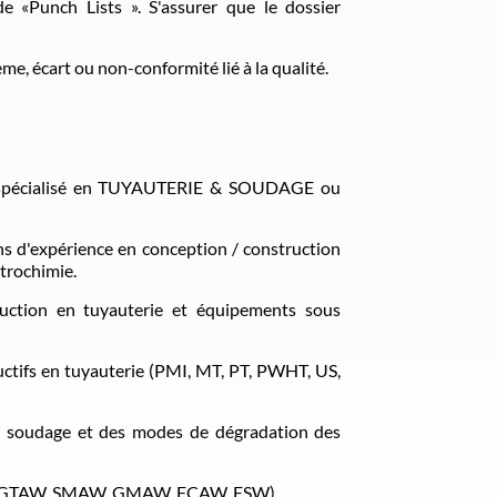
de «Punch Lists ». S'assurer que le dossier
, écart ou non-conformité lié à la qualité.
e, spécialisé en TUYAUTERIE & SOUDAGE ou
s d'expérience en conception / construction
trochimie.
uction en tuyauterie et équipements sous
ctifs en tuyauterie (PMI, MT, PT, PWHT, US,
du soudage et des modes de dégradation des
AW, GTAW, SMAW, GMAW, FCAW, ESW).