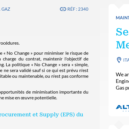
& GAZ
RÉF : 2340
MAINT
Se
Me
procédures.
de « No Change » pour minimiser le risque de
n charge du contrat, maintenir l'objectif de
IT
ng. La politique « No Change » sera « simple,
ne sera validé sauf si ce qui est prévu n'est
We ar
oitable ou maintenable, ou n'est pas conforme
Engin
Gas pr
s opportunités de minimisation importante du
e mise en œuvre potentielle.
Procurement et Supply (EPS) du