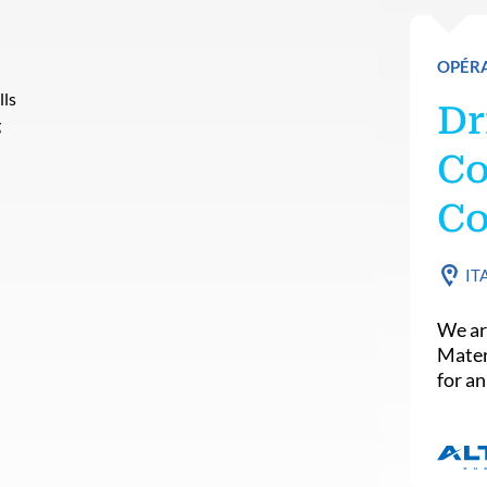
OPÉR
lls
Dr
g
Co
Co
IT
We ar
Mater
for an