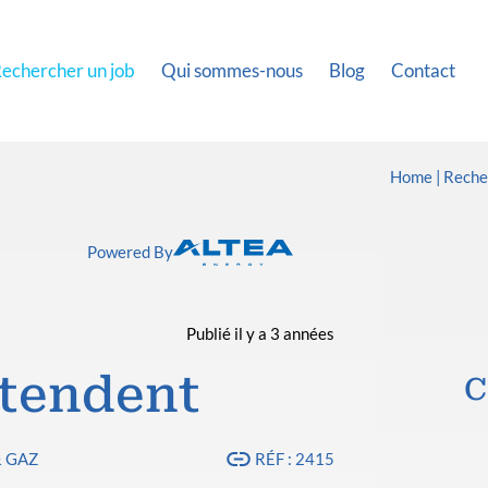
echercher un job
Qui sommes-nous
Blog
Contact
Home
Reche
Powered By
Publié il y a 3 années
ntendent
C
& GAZ
RÉF : 2415