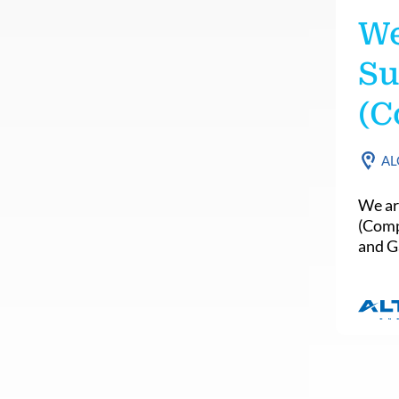
We
Su
(C
AL
We ar
(Comp
and Ga