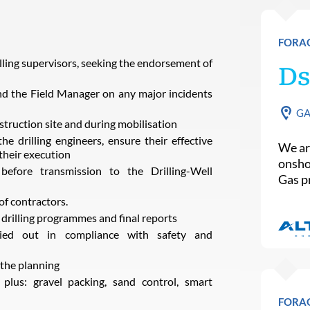
FORAG
lling supervisors, seeking the endorsement of
Ds
nd the Field Manager on any major incidents
G
nstruction site and during mobilisation
e drilling engineers, ensure their effective
We are
their execution
onsho
 before transmission to the Drilling-Well
Gas p
of contractors.
 drilling programmes and final reports
rried out in compliance with safety and
 the planning
plus: gravel packing, sand control, smart
FORAG