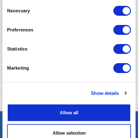
cœur d’offrir la meilleure
Consent
expérience possible à nos
Necessary
Selection
candidats.
Preferences
Statistics
Marketing
Eva BERTON
Responsable Recrutement
Show details
Allow all
Trouver un expert
Allow selection