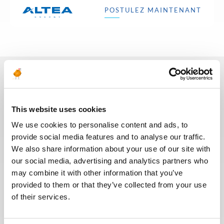
POSTULEZ MAINTENANT
Ces dernières années, nous avons
investi dans la digitalisation de
This website uses cookies
notre processus de recrutement
We use cookies to personalise content and ads, to
afin que nos recruteurs puissent
provide social media features and to analyse our traffic.
dédier plus de temps aux
échanges qualitatifs avec les
We also share information about your use of our site with
candidats sélectionnés. Nous
our social media, advertising and analytics partners who
avons également repensé notre
may combine it with other information that you’ve
page Offres de mission sur le site
provided to them or that they’ve collected from your use
web pour faciliter la recherche de
of their services.
missions et les candidatures.
Toute l'équipe Recrutement a à