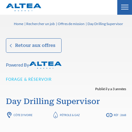
Home
Rechercher un job
Offres de mission
Day Drilling Supervisor
Retour aux offres
Powered By
FORAGE & RÉSERVOIR
Publié il y a 3 années
Day Drilling Supervisor
CÔTE D'IVOIRE
PÉTROLE & GAZ
RÉF : 2668