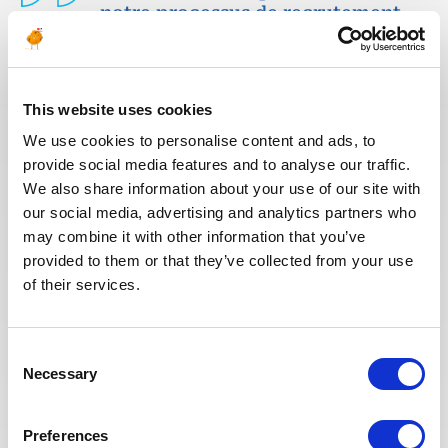
notre processus de recrutement
afin que nos recruteurs puissent
dédier plus de temps aux
échanges qualitatifs avec les
candidats sélectionnés. Nous
This website uses cookies
avons également repensé notre
We use cookies to personalise content and ads, to
page Offres de mission sur le site
provide social media features and to analyse our traffic.
web pour faciliter la recherche de
We also share information about your use of our site with
missions et les candidatures.
our social media, advertising and analytics partners who
Toute l'équipe Recrutement a à
may combine it with other information that you’ve
cœur d’offrir la meilleure
provided to them or that they’ve collected from your use
expérience possible à nos
of their services.
candidats.
Consent
Necessary
Selection
Preferences