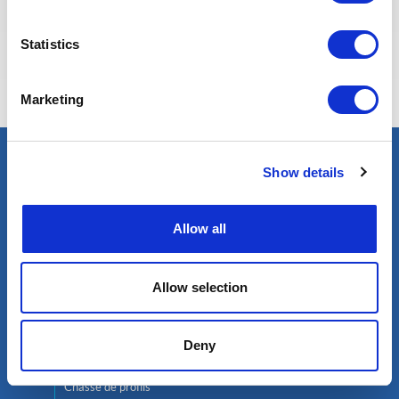
Eva BERTON
Statistics
Responsable Recrutement
Marketing
Show details
Trouver un expert
Pétrole & Gaz
Allow all
Renouvelables
Nucléaire
Allow selection
Services
Sélection des meilleurs experts
Deny
Mobilité internationale de qualité
Chasse de profils