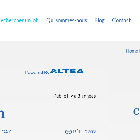
echercher un job
Qui sommes-nous
Blog
Contact
Home
Powered By
Publié il y a 3 années
n
C
& GAZ
RÉF : 2702