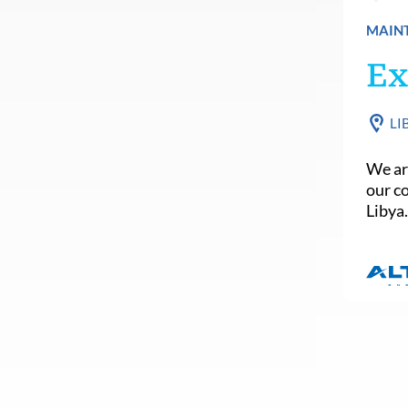
MAINT
Ex
LI
We are
our c
Libya