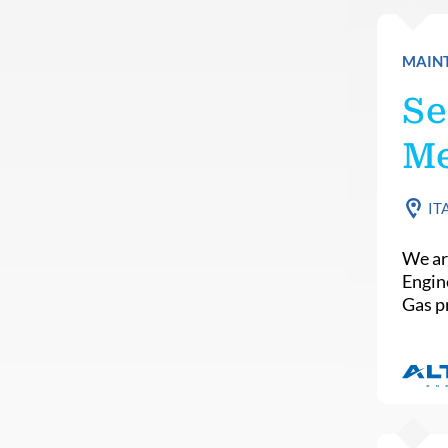
MAINT
Se
Me
IT
We ar
Engin
Gas pr