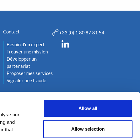
Contact
+33 (0) 1 80 87 81 54
Besoin d'un expert
Trouver une mission
Développer un
partenariat
Proposer mes services
Signaler une fraude
Allow all
alyse our
ing and
Allow selection
r that