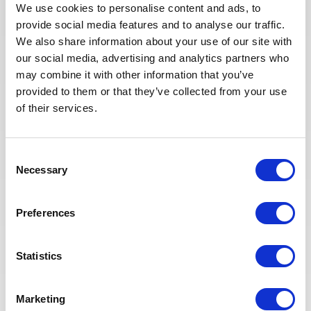
join our consultant team for an Oil and Gas project
We use cookies to personalise content and ads, to
in Algeria.
provide social media features and to analyse our traffic.
We also share information about your use of our site with
our social media, advertising and analytics partners who
POSTULEZ MAINTENANT
may combine it with other information that you’ve
provided to them or that they’ve collected from your use
of their services.
SANTÉ, SÉCURITÉ, ENVIRONNEMENT & QUALITÉ
Publié il y a 11 jours
Senior National Operations
Consent
Liaison Supervisor (SNOLS)
Necessary
Selection
PÉTROLE &
ALGÉRIE
RÉF : 10529
GAZ
Preferences
We are looking for a Senior National Operations
Liaison Supervisor (SNOLS) to join our consultant
Statistics
team for an Oil and Gas project in Algeria.
Marketing
POSTULEZ MAINTENANT