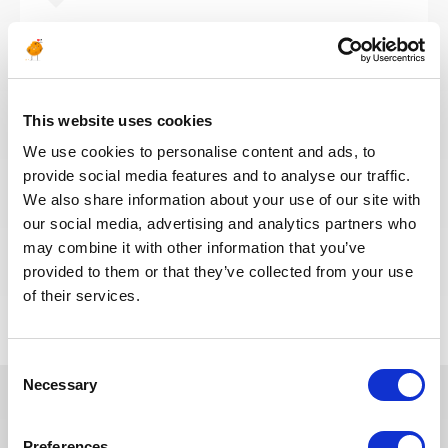
MAINTENANCE & INSPECTION
Publié il y a 25 jours
Expert in Voith gear
PÉTROLE &
This website uses cookies
LIBYE
RÉF : 10496
GAZ
We use cookies to personalise content and ads, to
We are looking for an Expert in Voith gear to join
provide social media features and to analyse our traffic.
our consultant team for an Oil and Gas project in
We also share information about your use of our site with
Libya.
our social media, advertising and analytics partners who
may combine it with other information that you’ve
provided to them or that they’ve collected from your use
POSTULEZ MAINTENANT
of their services.
Consent
Necessary
Selection
Ces dernières années, nous avons
Preferences