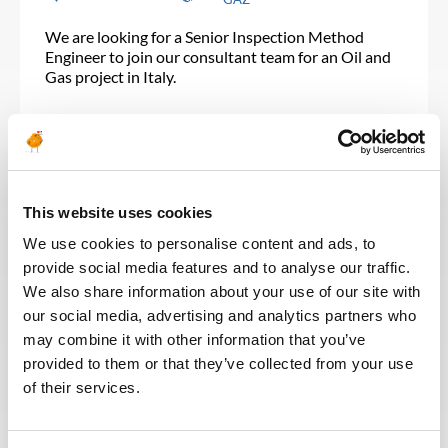
We are looking for a Senior Inspection Method
Engineer to join our consultant team for an Oil and
Gas project in Italy.
POSTULEZ MAINTENANT
This website uses cookies
MAINTENANCE & INSPECTION
Publié il y a 25 jours
We use cookies to personalise content and ads, to
Expert in Voith gear
provide social media features and to analyse our traffic.
We also share information about your use of our site with
PÉTROLE &
LIBYE
RÉF : 10496
GAZ
our social media, advertising and analytics partners who
may combine it with other information that you’ve
We are looking for an Expert in Voith gear to join
provided to them or that they’ve collected from your use
our consultant team for an Oil and Gas project in
of their services.
Libya.