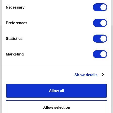
POSTULEZ MAINTENANT
Consent
Necessary
Selection
Preferences
Statistics
Ces dernières années, nous avons
investi dans la digitalisation de
Marketing
notre processus de recrutement
afin que nos recruteurs puissent
dédier plus de temps aux
échanges qualitatifs avec les
Show details
candidats sélectionnés. Nous
avons également repensé notre
page Offres de mission sur le site
Allow all
web pour faciliter la recherche de
missions et les candidatures.
Toute l'équipe Recrutement a à
Allow selection