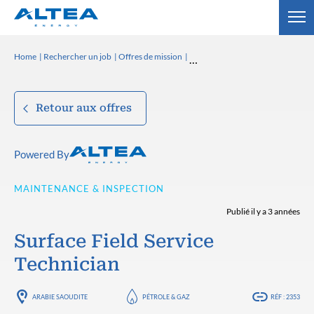
Home
Rechercher un job
Offres de mission
Retour aux offres
Powered By
MAINTENANCE & INSPECTION
Publié il y a 3 années
Surface Field Service
Technician
ARABIE SAOUDITE
PÉTROLE & GAZ
RÉF : 2353