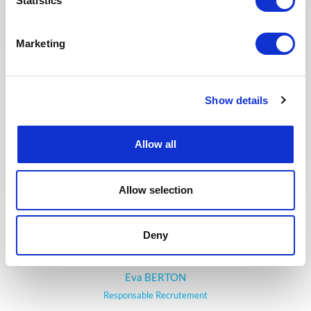
Statistics
candidats sélectionnés. Nous
avons également repensé notre
page Offres de mission sur le site
Marketing
web pour faciliter la recherche de
missions et les candidatures.
Toute l'équipe Recrutement a à
cœur d’offrir la meilleure
Show details
expérience possible à nos
candidats.
Allow all
Allow selection
Deny
Eva BERTON
Responsable Recrutement