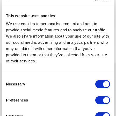
ALGÉRIE
RÉF : 10501
GAZ
We are looking for a Building Supervisor to join our
This website uses cookies
consultant team for an Oil and Gas project in
Algeria.
We use cookies to personalise content and ads, to
provide social media features and to analyse our traffic.
We also share information about your use of our site with
POSTULEZ MAINTENANT
our social media, advertising and analytics partners who
may combine it with other information that you’ve
provided to them or that they’ve collected from your use
of their services.
Consent
Ces dernières années, nous avons
Necessary
Selection
investi dans la digitalisation de
notre processus de recrutement
afin que nos recruteurs puissent
Preferences
dédier plus de temps aux
échanges qualitatifs avec les