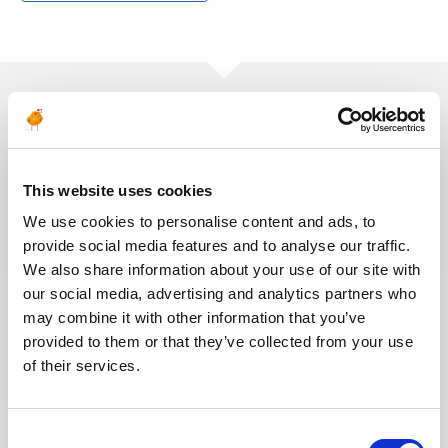
Ces offres peuvent vous
intéresser
This website uses cookies
We use cookies to personalise content and ads, to
provide social media features and to analyse our traffic.
We also share information about your use of our site with
CONSTRUCTION & MISE EN SERVICE
Publié il y a 9 jours
our social media, advertising and analytics partners who
Mechanical Commissioning
may combine it with other information that you’ve
provided to them or that they’ve collected from your use
Supervisor
of their services.
EMIRATS
PÉTROLE &
RÉF : 10536
ARABES UNIS
GAZ
Consent
Team Energy are looking for a – Mechanical