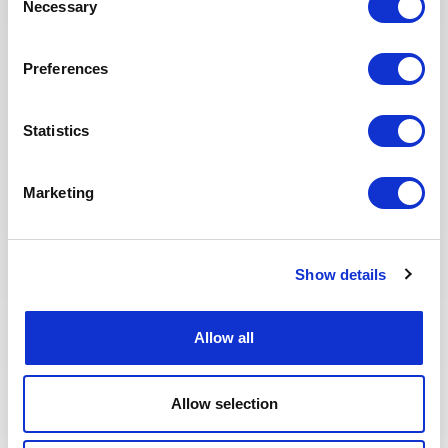
Necessary
Selection
Commissioning Supervisor – Onshore Operations
(Staff) for a staff role in the UAE
Preferences
POSTULEZ MAINTENANT
Statistics
CONSTRUCTION & MISE EN SERVICE
Publié il y a 22 jours
Marketing
Building Supervisor
PÉTROLE &
ALGÉRIE
RÉF : 10501
GAZ
Show details
We are looking for a Building Supervisor to join our
consultant team for an Oil and Gas project in
Allow all
Algeria.
Allow selection
POSTULEZ MAINTENANT