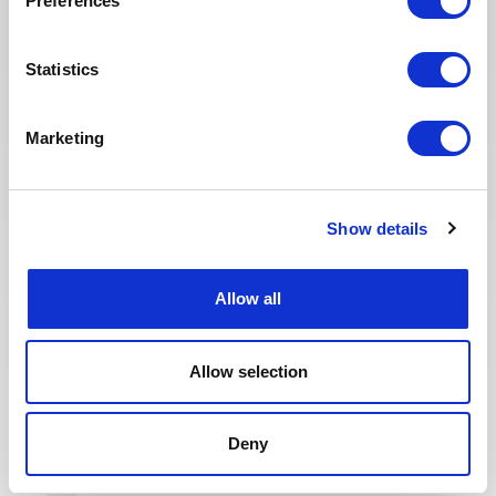
Ces offres peuvent vous
Preferences
intéresser
Statistics
Marketing
CONSTRUCTION & MISE EN SERVICE
Publié il y a 12 jours
Mechanical Commissioning
Show details
Supervisor
EMIRATS
PÉTROLE &
RÉF : 10536
ARABES UNIS
GAZ
Allow all
Team Energy are looking for a – Mechanical
Commissioning Supervisor – Onshore Operations
Allow selection
(Staff) for a staff role in the UAE
Deny
POSTULEZ MAINTENANT