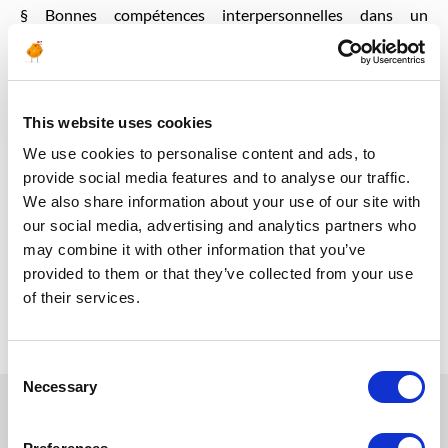
§ Bonnes compétences interpersonnelles dans un
environnement international et multiculturel, capable de
motiver et de concentrer les ressources internes et externes
sur les tâches requises.
§ Expérience de la planification de la phase de conception
This website uses cookies
détaillée et de la construction
We use cookies to personalise content and ads, to
§ Maîtrise des normes et standards de construction.
provide social media features and to analyse our traffic.
§ Bonne maitrise du français et de l’anglais à l’oral et a l’écrit.
We also share information about your use of our site with
§ Bonne maitrise du pack Office.
our social media, advertising and analytics partners who
may combine it with other information that you’ve
provided to them or that they’ve collected from your use
Retour aux offres
of their services.
Consent
Necessary
Selection