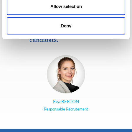
web pour faciliter la recherche de
Allow selection
missions et les candidatures.
Toute l'équipe Recrutement a à
Deny
cœur d’offrir la meilleure
expérience possible à nos
candidats.
Eva BERTON
Responsable Recrutement