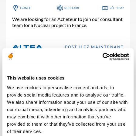
FRANCE
NUCLÉAIRE
RÉF : 10517
We are looking for an Acheteur to join our consultant
team for a Nuclear project in France.
POSTULEZ MAINTENANT
This website uses cookies
We use cookies to personalise content and ads, to
Publié il y a 22 jours
provide social media features and to analyse our traffic.
SUPPLY CHAIN & ACHATS
We also share information about your use of our site with
Material Assistant
our social media, advertising and analytics partners who
may combine it with other information that you’ve
ALGÉRIE
PÉTROLE & GAZ
RÉF : 10502
provided to them or that they’ve collected from your use
We are looking for a Material Assistant to join our
of their services.