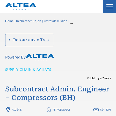
Home
Rechercher un job
Offres de mission
Retour aux offres
Powered By
SUPPLY CHAIN & ACHATS
Publié il y a 7 mois
Subcontract Admin. Engineer
– Compressors (BH)
ALGÉRIE
PÉTROLE & GAZ
RÉF : 5004