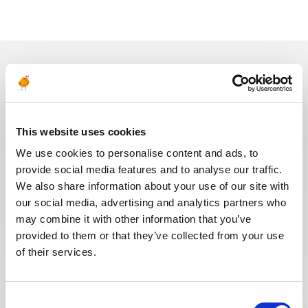
Ces dernières années, nous avons
investi dans la digitalisation de
notre processus de recrutement
This website uses cookies
afin que nos recruteurs puissent
dédier plus de temps aux
We use cookies to personalise content and ads, to
échanges qualitatifs avec les
provide social media features and to analyse our traffic.
candidats sélectionnés. Nous
We also share information about your use of our site with
avons également repensé notre
our social media, advertising and analytics partners who
page Offres de mission sur le site
may combine it with other information that you’ve
web pour faciliter la recherche de
provided to them or that they’ve collected from your use
missions et les candidatures.
of their services.
Toute l'équipe Recrutement a à
cœur d’offrir la meilleure
expérience possible à nos
Consent