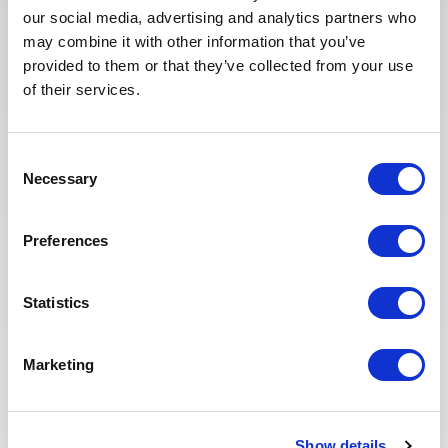
our social media, advertising and analytics partners who
Ces dernières années, nous avons
may combine it with other information that you’ve
investi dans la digitalisation de
provided to them or that they’ve collected from your use
notre processus de recrutement
of their services.
afin que nos recruteurs puissent
dédier plus de temps aux
échanges qualitatifs avec les
Consent
candidats sélectionnés. Nous
Necessary
Selection
avons également repensé notre
page Offres de mission sur le site
web pour faciliter la recherche de
Preferences
missions et les candidatures.
Toute l'équipe Recrutement a à
cœur d’offrir la meilleure
Statistics
expérience possible à nos
candidats.
Marketing
Show details