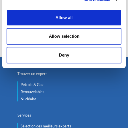
Allow all
Eva BERTON
Allow selection
Responsable Recrutement
Deny
Trouver un expert
Pétrole & Gaz
Renouvelables
Nucléaire
Services
Sélection des meilleurs experts