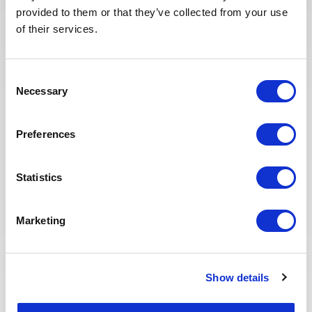
provided to them or that they’ve collected from your use
dédier plus de temps aux
échanges qualitatifs avec les
of their services.
candidats sélectionnés. Nous
avons également repensé notre
page Offres de mission sur le site
Consent
Necessary
web pour faciliter la recherche de
Selection
missions et les candidatures.
Toute l'équipe Recrutement a à
Preferences
cœur d’offrir la meilleure
expérience possible à nos
candidats.
Statistics
Marketing
Show details