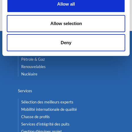
Eva BERTON
Allow all
Responsable Recrutement
Allow selection
Deny
Trouver un expert
Pétrole & Gaz
Renouvelables
Nucléaire
Services
Sélection des meilleurs experts
Mobilité internationale de qualité
Chasse de profils
Services d’intégrité des puits
Gestion d’équipes projet