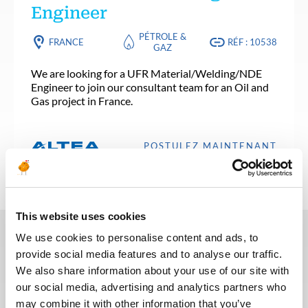
Engineer
PÉTROLE &
FRANCE
RÉF : 10538
GAZ
We are looking for a UFR Material/Welding/NDE
Engineer to join our consultant team for an Oil and
Gas project in France.
POSTULEZ MAINTENANT
This website uses cookies
We use cookies to personalise content and ads, to
provide social media features and to analyse our traffic.
Ces dernières années, nous avons
We also share information about your use of our site with
investi dans la digitalisation de
our social media, advertising and analytics partners who
notre processus de recrutement
may combine it with other information that you’ve
afin que nos recruteurs puissent