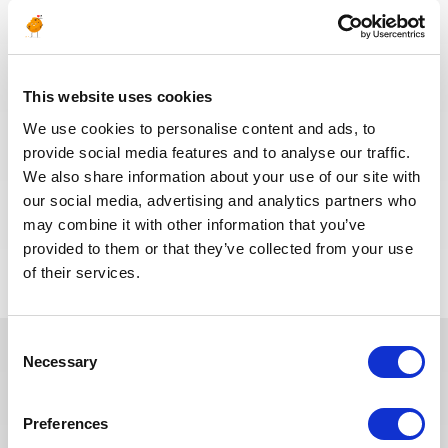
Building Supervisor
PÉTROLE &
ALGÉRIE
RÉF : 10501
GAZ
This website uses cookies
We are looking for a Building Supervisor to join our
We use cookies to personalise content and ads, to
consultant team for an Oil and Gas project in
provide social media features and to analyse our traffic.
Algeria.
We also share information about your use of our site with
our social media, advertising and analytics partners who
may combine it with other information that you’ve
POSTULEZ MAINTENANT
provided to them or that they’ve collected from your use
of their services.
Consent
Necessary
Selection
Ces dernières années, nous avons
investi dans la digitalisation de
Preferences
notre processus de recrutement