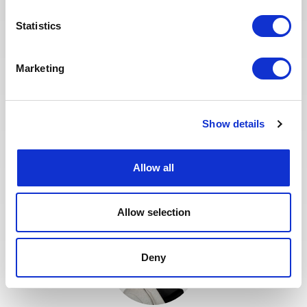
afin que nos recruteurs puissent
dédier plus de temps aux
Statistics
échanges qualitatifs avec les
candidats sélectionnés. Nous
Marketing
avons également repensé notre
page Offres de mission sur le site
web pour faciliter la recherche de
missions et les candidatures.
Show details
Toute l'équipe Recrutement a à
cœur d’offrir la meilleure
expérience possible à nos
Allow all
candidats.
Allow selection
Deny