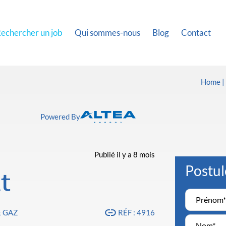
echercher un job
Qui sommes-nous
Blog
Contact
Home
Powered By
Publié il y a 8 mois
Postul
t
& GAZ
RÉF : 4916