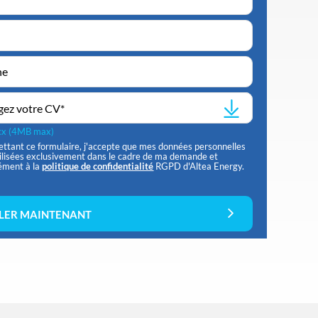
gez votre CV
*
ocx (4MB max)
ttant ce formulaire, j'accepte que mes données personnelles
tilisées exclusivement dans le cadre de ma demande et
ément à la
politique de confidentialité
RGPD d'Altea Energy.
LER MAINTENANT