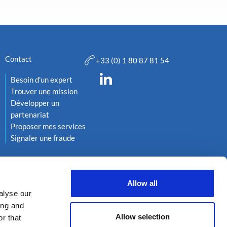
Contact
+33 (0) 1 80 87 81 54
Besoin d'un expert
Trouver une mission
Développer un
partenariat
Proposer mes services
Signaler une fraude
Allow all
alyse our
ing and
Allow selection
r that