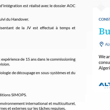
e d'intégration est réalisé avec le dossier AOC
suivi du Handover.
CONST
résentant de la JV est effectué à temps et
Bu
AL
We are
c expérience de 15 ans dans le commissioning
consu
ision.
Algeri
dologie de découpage en sous-systèmes et du
onditions SIMOPS.
nvironnement international et multiculturel,
nes et externes sur les tâches requises.