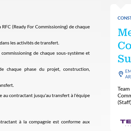
CONST
la RFC (Ready For Commissioning) de chaque
Me
s les activités de transfert.
Co
u commissioning de chaque sous-système et
Su
de chaque phase du projet, construction,
EM
AR
nsfert.
Team 
Commi
e au contractant jusqu'au transfert à l'équipe
(Staff
ontractant à la compagnie est conforme aux