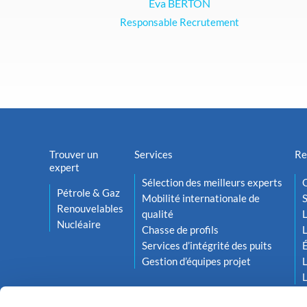
Eva BERTON
Responsable Recrutement
Trouver un
Services
Re
expert
Sélection des meilleurs experts
O
Pétrole & Gaz
Mobilité internationale de
S
Renouvelables
qualité
L
Nucléaire
Chasse de profils
L
Services d’intégrité des puits
Gestion d’équipes projet
L
L