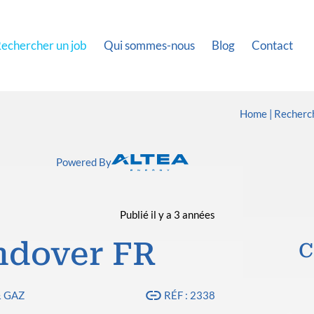
echercher un job
Qui sommes-nous
Blog
Contact
Home
Recherch
Powered By
Publié il y a 3 années
ndover FR
C
& GAZ
RÉF : 2338