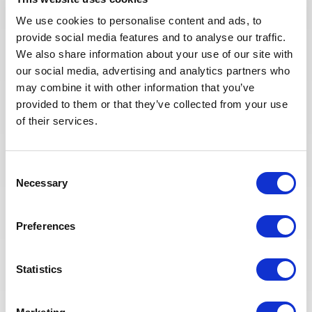
(Staff) for a staff role in the UAE
We use cookies to personalise content and ads, to
provide social media features and to analyse our traffic.
We also share information about your use of our site with
POSTULEZ MAINTENANT
our social media, advertising and analytics partners who
may combine it with other information that you’ve
provided to them or that they’ve collected from your use
of their services.
Publié il y a 21 jours
Consent
CONSTRUCTION & MISE EN SERVICE
Necessary
Selection
Building Supervisor
Preferences
ALGÉRIE
PÉTROLE & GAZ
RÉF : 10501
We are looking for a Building Supervisor to join our
consultant team for an Oil and Gas project in Algeria.
Statistics