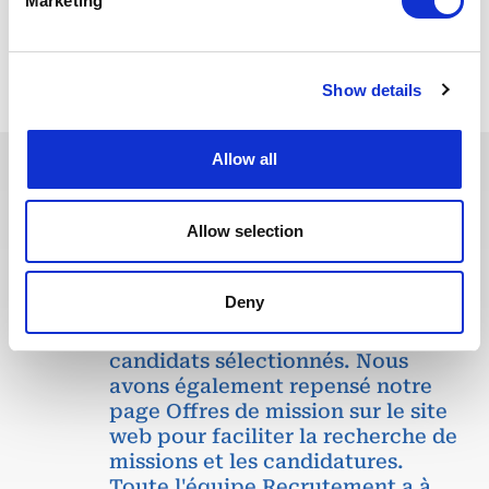
Marketing
POSTULEZ MAINTENANT
Show details
Allow all
Ces dernières années, nous avons
Allow selection
investi dans la digitalisation de
notre processus de recrutement
afin que nos recruteurs puissent
Deny
dédier plus de temps aux
échanges qualitatifs avec les
candidats sélectionnés. Nous
avons également repensé notre
page Offres de mission sur le site
web pour faciliter la recherche de
missions et les candidatures.
Toute l'équipe Recrutement a à