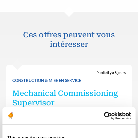
Ces offres peuvent vous
intéresser
Publié il y a 8 jours
CONSTRUCTION & MISE EN SERVICE
Mechanical Commissioning
Supervisor
EMIRATS ARABES
PÉTROLE & GAZ
RÉF : 10536
UNIS
Team Energy are looking for a – Mechanical
Commissioning Supervisor – Onshore Operations
This website uses cookies