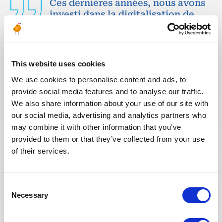
Ces dernières années, nous avons
investi dans la digitalisation de
notre processus de recrutement
afin que nos recruteurs puissent
dédier plus de temps aux
échanges qualitatifs avec les
This website uses cookies
candidats sélectionnés. Nous
We use cookies to personalise content and ads, to
avons également repensé notre
provide social media features and to analyse our traffic.
page Offres de mission sur le site
We also share information about your use of our site with
web pour faciliter la recherche de
our social media, advertising and analytics partners who
missions et les candidatures.
may combine it with other information that you’ve
Toute l'équipe Recrutement a à
cœur d’offrir la meilleure
provided to them or that they’ve collected from your use
expérience possible à nos
of their services.
candidats.
Consent
Necessary
Selection