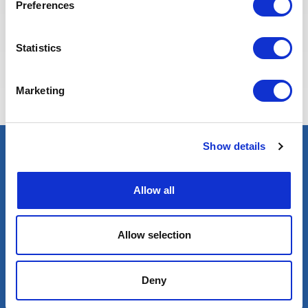
Preferences
Statistics
Eva BERTON
Responsable Recrutement
Marketing
Show details
Trouver un expert
Allow all
Pétrole & Gaz
Renouvelables
Nucléaire
Allow selection
Services
Deny
Sélection des meilleurs experts
Mobilité internationale de qualité