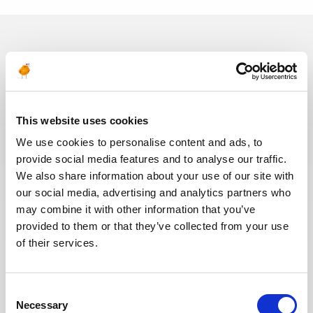
Ces dernières années, nous avons
investi dans la digitalisation de
notre processus de recrutement
afin que nos recruteurs puissent
This website uses cookies
dédier plus de temps aux
We use cookies to personalise content and ads, to
échanges qualitatifs avec les
provide social media features and to analyse our traffic.
candidats sélectionnés. Nous
avons également repensé notre
We also share information about your use of our site with
page Offres de mission sur le site
our social media, advertising and analytics partners who
web pour faciliter la recherche de
may combine it with other information that you’ve
missions et les candidatures.
provided to them or that they’ve collected from your use
Toute l'équipe Recrutement a à
of their services.
cœur d’offrir la meilleure
expérience possible à nos
candidats.
Consent
Necessary
Selection