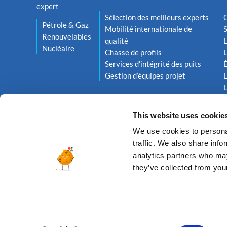
expert
Sélection des meilleurs experts
O
Pétrole & Gaz
Mobilité internationale de
S
Renouvelables
qualité
L
Nucléaire
Chasse de profils
L
Services d’intégrité des puits
Gestion d’équipes projet
L
L
This website uses cookie
We use cookies to personal
traffic. We also share info
analytics partners who may
they’ve collected from your
© 2026 ALTEA ENERGY