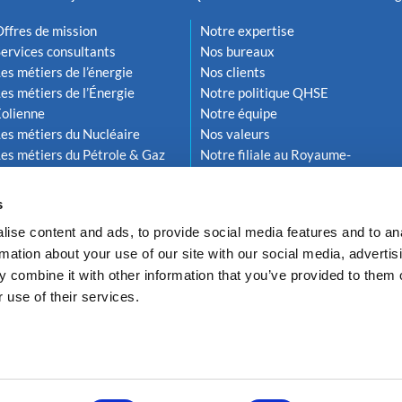
ffres de mission
Notre expertise
ervices consultants
Nos bureaux
es métiers de l’énergie
Nos clients
es métiers de l’Énergie
Notre politique QHSE
Éolienne
Notre équipe
es métiers du Nucléaire
Nos valeurs
es métiers du Pétrole & Gaz
Notre filiale au Royaume-
Uni
s
ise content and ads, to provide social media features and to an
rmation about your use of our site with our social media, advertis
 combine it with other information that you’ve provided to them o
 use of their services.
Politique de confidentialité
Conformité RGPD
Politique de gestion des coo