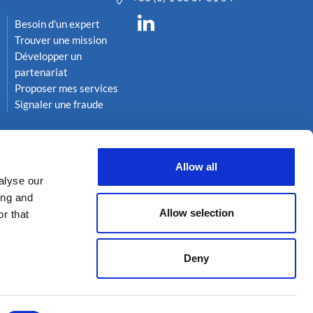
Besoin d'un expert
Trouver une mission
Développer un
partenariat
Proposer mes services
Signaler une fraude
Allow all
alyse our
ing and
Allow selection
r that
Deny
kies
Réalisation 222