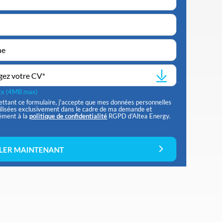
gez votre CV
*
ocx (4MB max)
ttant ce formulaire, j'accepte que mes données personnelles
tilisées exclusivement dans le cadre de ma demande et
ément à la
politique de confidentialité
RGPD d'Altea Energy.
LER MAINTENANT