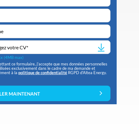
gez votre CV
*
ocx (4MB max)
ttant ce formulaire, j'accepte que mes données personnelles
tilisées exclusivement dans le cadre de ma demande et
ément à la
politique de confidentialité
RGPD d'Altea Energy.
LER MAINTENANT