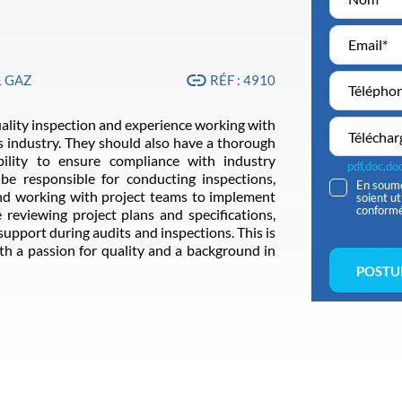
& GAZ
RÉF : 4910
uality inspection and experience working with
Téléchar
s industry. They should also have a thorough
bility to ensure compliance with industry
pdf,doc,d
be responsible for conducting inspections,
En soume
 and working with project teams to implement
soient u
conform
e reviewing project plans and specifications,
upport during audits and inspections. This is
ith a passion for quality and a background in
POSTU