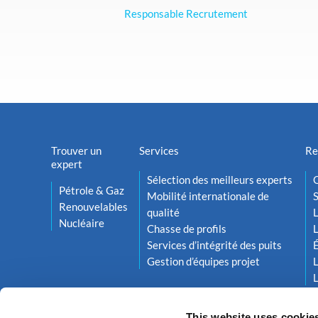
Responsable Recrutement
Trouver un
Services
Re
expert
Sélection des meilleurs experts
O
Pétrole & Gaz
Mobilité internationale de
S
Renouvelables
qualité
L
Nucléaire
Chasse de profils
L
Services d’intégrité des puits
Gestion d’équipes projet
L
L
This website uses cookie