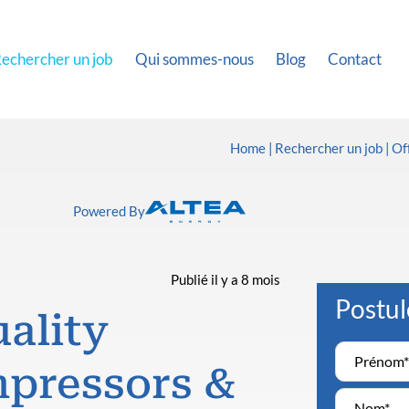
echercher un job
Qui sommes-nous
Blog
Contact
Home
Rechercher un job
Of
Powered By
Publié il y a 8 mois
Postul
ality
mpressors &