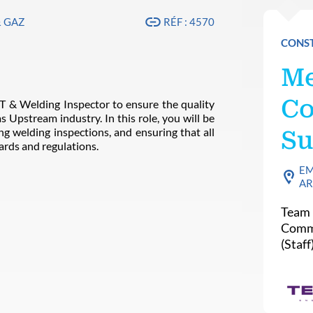
& GAZ
RÉF : 4570
CONST
Me
Co
T & Welding Inspector to ensure the quality
s Upstream industry. In this role, you will be
g welding inspections, and ensuring that all
Su
ards and regulations.
EM
AR
Team 
Commi
(Staff