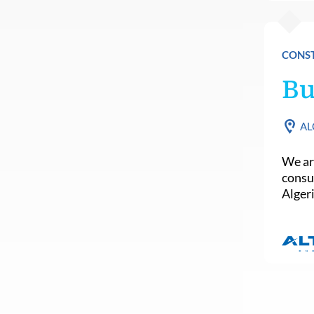
CONST
Bu
AL
We are
consu
Algeri