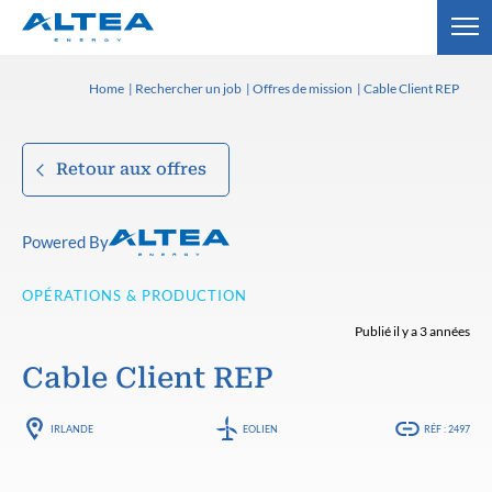
Home
Rechercher un job
Offres de mission
Cable Client REP
Retour aux offres
Powered By
OPÉRATIONS & PRODUCTION
Publié il y a 3 années
Cable Client REP
IRLANDE
EOLIEN
RÉF : 2497