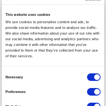
candidats sélectionnés. Nous
avons également repensé notre
page Offres de mission sur le site
This website uses cookies
web pour faciliter la recherche de
We use cookies to personalise content and ads, to
missions et les candidatures.
provide social media features and to analyse our traffic.
Toute l'équipe Recrutement a à
We also share information about your use of our site with
cœur d’offrir la meilleure
our social media, advertising and analytics partners who
expérience possible à nos
may combine it with other information that you’ve
candidats.
provided to them or that they’ve collected from your use
of their services.
Consent
Necessary
Selection
Preferences
Eva BERTON
Responsable Recrutement