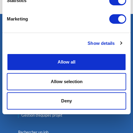
Statistics
Marketing
Trouver un expert
Pétrole & Gaz
Show details
Renouvelables
Nucléaire
Allow all
Services
Allow selection
Sélection des meilleurs experts
Mobilité internationale de qualité
Chasse de profils
Deny
Services d’intégrité des puits
Gestion d’équipes projet
Rechercher un job