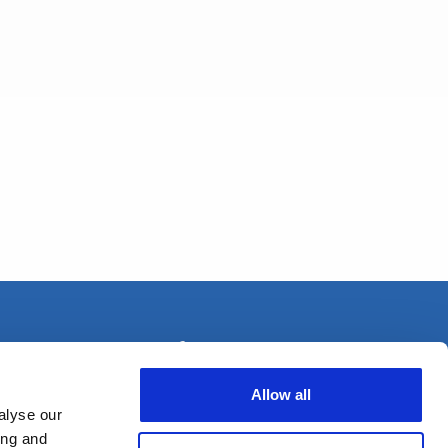
+33 (0) 1 80 87 81 54
Allow all
alyse our
ing and