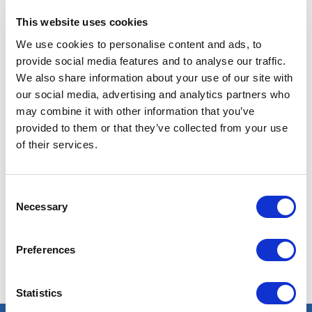
Angola
This website uses cookies
We use cookies to personalise content and ads, to
provide social media features and to analyse our traffic.
Publié il y a 5 mois
We also share information about your use of our site with
FORAGE & RÉSERVOIR
our social media, advertising and analytics partners who
Snubbing Supervisor
may combine it with other information that you’ve
provided to them or that they’ve collected from your use
of their services.
ANGOLA
PÉTROLE & GAZ
RÉF : 5149
We are looking for a Snubbing Supervisor to join our
consultant team for an Oil and Gas project in Angola.
Consent
Necessary
Selection
POSTULEZ MAINTENANT
Preferences
Statistics