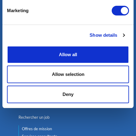
Marketing
Trouver un expert
Pétrole & Gaz
Renouvelables
Show details
Nucléaire
Allow all
Services
Sélection des meilleurs experts
Allow selection
Mobilité internationale de qualité
Chasse de profils
Services d’intégrité des puits
Deny
Gestion d’équipes projet
Rechercher un job
Offres de mission