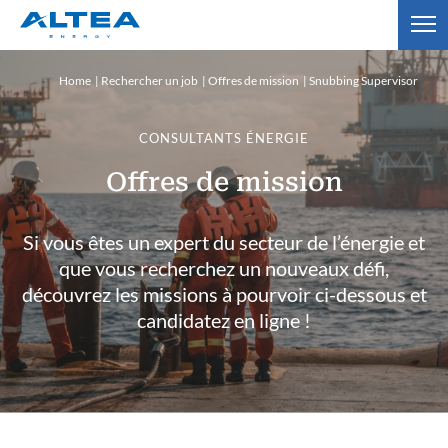
Home
Rechercher un job
Offres de mission
Snubbing Supervisor
CONSULTANTS ÉNERGIE
Offres de mission
Si vous êtes un expert du secteur de l’énergie et
que vous recherchez un nouveaux défi,
découvrez les missions à pourvoir ci-dessous et
candidatez en ligne !