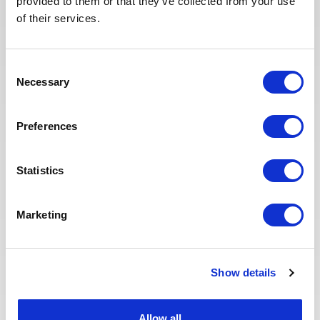
provided to them or that they’ve collected from your use
échanges qualitatifs avec les
of their services.
candidats sélectionnés. Nous
avons également repensé notre
page Offres de mission sur le site
Consent
web pour faciliter la recherche de
Necessary
Selection
missions et les candidatures.
Toute l'équipe Recrutement a à
cœur d’offrir la meilleure
Preferences
expérience possible à nos
candidats.
Statistics
Marketing
Show details
Eva BERTON
Allow all