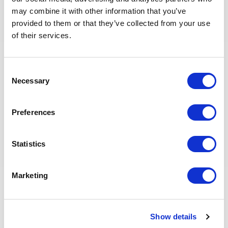
may combine it with other information that you’ve
Compétences techniques
provided to them or that they’ve collected from your use
of their services.
Maîtrise des outils CRM et marketing digital.
Connaissance du marché immobilier et des tendances
de vente.
Consent
Analyse des performances commerciales et reporting.
Necessary
Selection
Gestion de projets marketing et campagnes
multicanales.
Preferences
Compétences comportementales
Statistics
Leadership et capacité à motiver des équipes.
Orientation résultats et performance commerciale.
Marketing
Excellente communication et relation client.
Vision stratégique et capacité à prendre des décisions.
Créativité et sens de l’innovation dans le marketing et
l’expérience client.
Show details