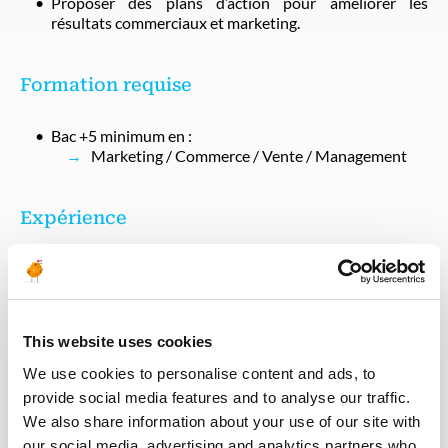
Proposer des plans d’action pour améliorer les
résultats commerciaux et marketing.
Formation requise
Bac +5 minimum en :
Marketing / Commerce / Vente / Management
Expérience
Minimum 10 ans d’expérience dans les ventes et le
marketing, idéalement dans l’immobilier ou le secteur
du luxe / immobilier commercial ou résidentiel.
Expérience confirmée dans la gestion d’équipes
This website uses cookies
pluridisciplinaires et la direction de projets marketing
et commerciaux.
We use cookies to personalise content and ads, to
Expérience en stratégie digitale et gestion de la relation
provide social media features and to analyse our traffic.
client.
We also share information about your use of our site with
our social media, advertising and analytics partners who