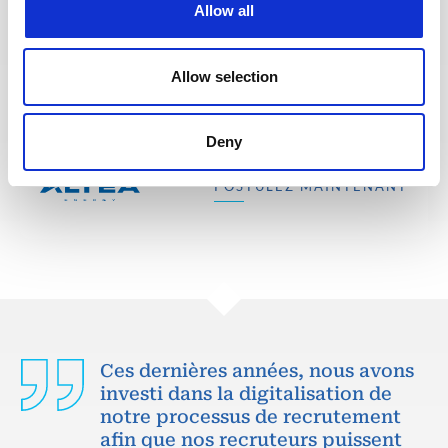
Engineer
Allow all
FRANCE
PÉTROLE & GAZ
RÉF : 10538
We are looking for a UFR Material/Welding/NDE
Allow selection
Engineer to join our consultant team for an Oil and
Gas project in France.
Deny
POSTULEZ MAINTENANT
Ces dernières années, nous avons
investi dans la digitalisation de
notre processus de recrutement
afin que nos recruteurs puissent