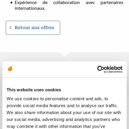
Expérience de collaboration avec partenaires
internationaux.
Retour aux offres
Ces offres peuvent vous
intéresser
This website uses cookies
We use cookies to personalise content and ads, to
provide social media features and to analyse our traffic.
Publié il y a 5 jours
We also share information about your use of our site with
INGÉNIERIE & CONCEPTION
our social media, advertising and analytics partners who
may combine it with other information that you’ve
Ruya RP Commissioning