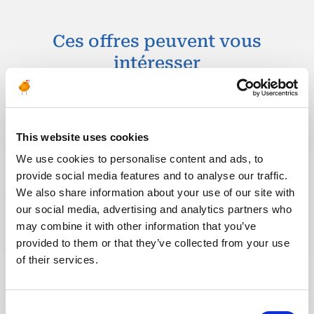
Ces offres peuvent vous
intéresser
Publié il y a 9 jours
This website uses cookies
CONSTRUCTION & MISE EN SERVICE
We use cookies to personalise content and ads, to
Mechanical Commissioning
provide social media features and to analyse our traffic.
Supervisor
We also share information about your use of our site with
our social media, advertising and analytics partners who
EMIRATS ARABES
may combine it with other information that you’ve
PÉTROLE & GAZ
RÉF : 10536
UNIS
provided to them or that they’ve collected from your use
Team Energy are looking for a – Mechanical
of their services.
Commissioning Supervisor – Onshore Operations
(Staff) for a staff role in the UAE
Consent