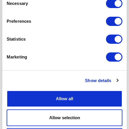
Necessary
Selection
POSTULEZ MAINTENANT
Preferences
Statistics
Publié il y a 22 jours
CONSTRUCTION & MISE EN SERVICE
Marketing
Building Supervisor
ALGÉRIE
PÉTROLE & GAZ
RÉF : 10501
Show details
We are looking for a Building Supervisor to join our
consultant team for an Oil and Gas project in Algeria.
Allow all
POSTULEZ MAINTENANT
Allow selection