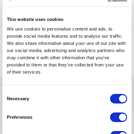
PÉTROLE &
ALGÉRIE
RÉF : 10501
GAZ
We are looking for a Building Supervisor to join our
This website uses cookies
consultant team for an Oil and Gas project in
Algeria.
We use cookies to personalise content and ads, to
provide social media features and to analyse our traffic.
We also share information about your use of our site with
POSTULEZ MAINTENANT
our social media, advertising and analytics partners who
may combine it with other information that you’ve
provided to them or that they’ve collected from your use
of their services.
Consent
Ces dernières années, nous avons
Necessary
Selection
investi dans la digitalisation de
notre processus de recrutement
Preferences
afin que nos recruteurs puissent
dédier plus de temps aux
échanges qualitatifs avec les