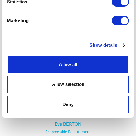
Statistics
candidats sélectionnés. Nous
avons également repensé notre
page Offres de mission sur le site
Marketing
web pour faciliter la recherche de
missions et les candidatures.
Toute l'équipe Recrutement a à
Show details
cœur d’offrir la meilleure
expérience possible à nos
candidats.
Allow all
Allow selection
Deny
Eva BERTON
Responsable Recrutement