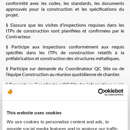
conformité avec les codes, les standards, les documents
approuvés pour la construction et les spécifications du
projet.
§ S’assure que les visites d’inspections requises dans les
ITPs de construction sont planifiées et confirmées par le
Contracteur.
§ Participe aux inspections conformément aux requis
spécifiés dans les ITPs de construction relatifs à la
préfabrication et construction des structures métalliques.
§ Participe sur demande du Coordinateur QC Site ou de
l’équipe Construction au réunion quotidienne de chantier.
§ Rapporte au Coordinateur QC Site des informations sur la
qualité de réalisation des travaux de construction des
structures métalliques sur site.
§ En liaison avec le Coordinateur QC site participe dans sa
discipline aux audits des sous- traitants du Contracteur.
This website uses cookies
§ Vérifie que les inspections, les examens et les essais requis
We use cookies to personalise content and ads, to
dans les ITP des sous-traitants du Contracteur ont été
provide social media features and to analyse our traffic.