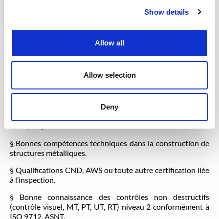
Show details
Profil et expérience
Allow all
§ Ingénieur Structure / Civil.
§ Minimum de 10 ans d’expérience en Inspection dans le
Allow selection
domaine de la pétrochimie et ou du Oil and Gas.
§ Bonne connaissance des Codes / Standards
internationaux applicables à la construction et l’inspection
Deny
des structures métalliques (ASME, ASTM, NACE,
ANSI,ISO).
§ Bonnes compétences techniques dans la construction de
structures métalliques.
§ Qualifications CND, AWS ou toute autre certification liée
à l’inspection.
§ Bonne connaissance des contrôles non destructifs
(contrôle visuel, MT, PT, UT, RT) niveau 2 conformément à
ISO 9712, ASNT.