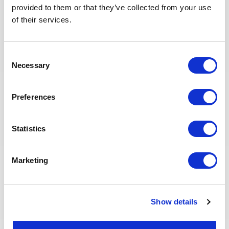
provided to them or that they’ve collected from your use
Outils / livrables attendus
of their services.
Excel avancé
Consent
PowerPoint
Necessary
Selection
Power BI souhaité
MS Project / Primavera appréciés
Preferences
Profil cible
Statistics
10 ans+ recommandé.
Marketing
Expérience grands programmes industriels, énergie,
infrastructure ou transformation opérationnelle
complexe.
Show details
Profil clé pour crédibiliser la capacité humaine et
méthodologique.